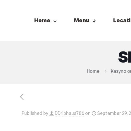
Home
Menu
Locat
S
Home
Kasyno on
Published by
DDribhaus786
on
September 29, 