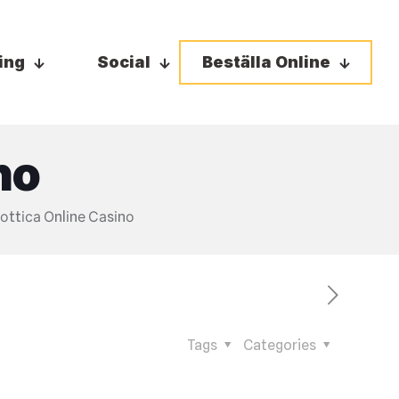
ing
Social
Beställa Online
nо
lоttіса Оnlіnе Саsіnо
Tags
Categories