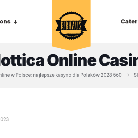
ions
Cater
lоttіса Оnlіnе Саsі
line w Polsce: najlepsze kasyno dla Polaków 2023 560
S
2023