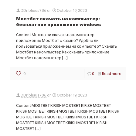
DDribhaus786
on
October 19, 2023
Мостбет скачать на компьютер:
бесплатное приложение windows
Content Можно ли скачать на компьютер
приложение Мостбет с казино? Удобно ли
пользоваться приложением на компьютер? Скачать
Мостбет на компьютер Как скачать приложение
Мостбет на компьютер
[…]
0
0
Read more
DDribhaus786
on
October 19, 2023
Content MOSTBET KIRISH MOSTBET KIRISH MOSTBET
KIRISH MOSTBET KIRISH MOSTBET KIRISH MOSTBET KIRISH
MOSTBET KIRISH MOSTBET KIRISH MOSTBET KIRISH
MOSTBET KIRISH MOSTBET KIRISH MOSTBET KIRISH
MOSTBET
[…]