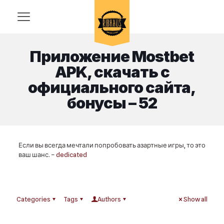
Приложение Mostbet
APK, скачать с
официального сайта,
бонусы – 52
Если вы всегда мечтали попробовать азартные игры, то это
ваш шанс. –
dedicated
Categories
Tags
Authors
Show all