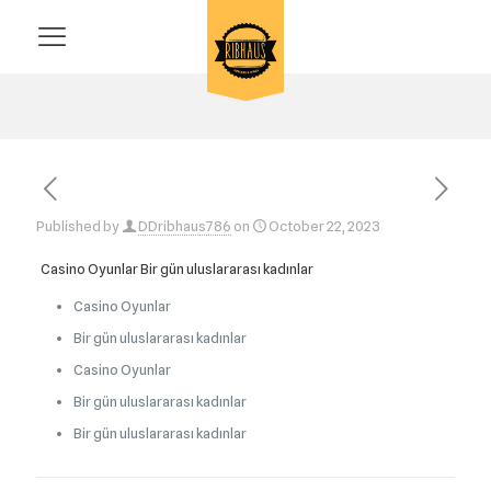
Published by
DDribhaus786
on
October 22, 2023
Casino Oyunlar Bir gün uluslararası kadınlar
Casino Oyunlar
Bir gün uluslararası kadınlar
Casino Oyunlar
Bir gün uluslararası kadınlar
Bir gün uluslararası kadınlar