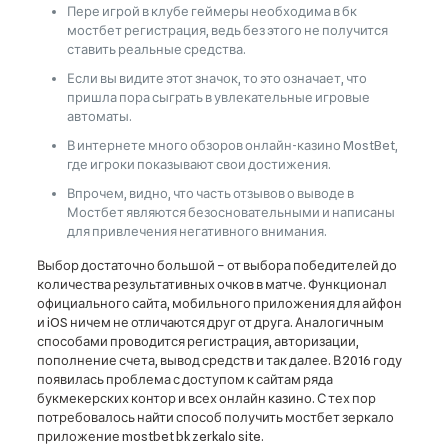
Пере игрой в клубе геймеры необходима в бк
мостбет регистрация, ведь без этого не получится
ставить реальные средства.
Если вы видите этот значок, то это означает, что
пришла пора сыграть в увлекательные игровые
автоматы.
В интернете много обзоров онлайн-казино MostBet,
где игроки показывают свои достижения.
Впрочем, видно, что часть отзывов о выводе в
Мостбет являются безосновательными и написаны
для привлечения негативного внимания.
Выбор достаточно большой – от выбора победителей до
количества результативных очков в матче. Функционал
официального сайта, мобильного приложения для айфон
и iOS ничем не отличаются друг от друга. Аналогичным
способами проводится регистрация, авторизации,
пополнение счета, вывод средств и так далее. В 2016 году
появилась проблема с доступом к сайтам ряда
букмекерских контор и всех онлайн казино. С тех пор
потребовалось найти способ получить мостбет зеркало
приложение mostbet bk zerkalo site.