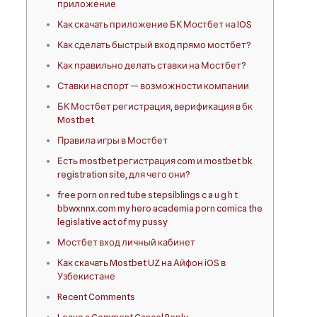
приложение
Как скачать приложение БК Мостбет на IOS
Как сделать быстрый вход прямо мостбет?
Как правильно делать ставки на Мостбет?
Ставки на спорт — возможности компании
БК Мостбет регистрация, верификация в бк
Mostbet
Правила игры в Мостбет
Есть mostbet регистрация com и mostbet bk
registration site, для чего они?
free porn on red tube stepsiblings c a u g h t
bbwxnnx.com my hero academia porn comica the
legislative act of my pussy
Мостбет вход личный кабинет
Как скачать Mostbet UZ на Айфон iOS в
Узбекистане
Recent Comments
Leave a Comment Cancel Reply