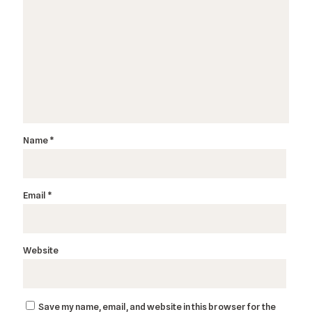
Name
*
Email
*
Website
Save my name, email, and website in this browser for the