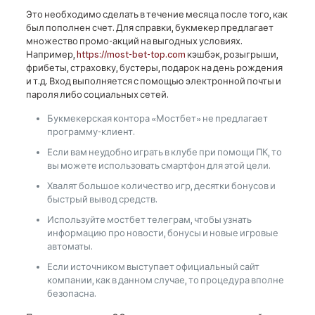
Это необходимо сделать в течение месяца после того, как
был пополнен счет. Для справки, букмекер предлагает
множество промо-акций на выгодных условиях.
Например,
https://most-bet-top.com
кэшбэк, розыгрыши,
фрибеты, страховку, бустеры, подарок на день рождения
и т.д. Вход выполняется с помощью электронной почты и
пароля либо социальных сетей.
Букмекерская контора «Мостбет» не предлагает
программу-клиент.
Если вам неудобно играть в клубе при помощи ПК, то
вы можете использовать смартфон для этой цели.
Хвалят большое количество игр, десятки бонусов и
быстрый вывод средств.
Используйте мостбет телеграм, чтобы узнать
информацию про новости, бонусы и новые игровые
автоматы.
Если источником выступает официальный сайт
компании, как в данном случае, то процедура вполне
безопасна.